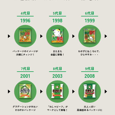
4代目
5代目
6代目
1996
1998
1999
パッケージのイメージが
またまた
わさびにねころんで、
大幅にチェンジ！
全面に登場！
ひとやすみ・・・
7代目
8代目
9代目
2001
2003
2008
グラデーションがきれい
「わしゃビーフ」が
大人っぽい
さわやかパッケージ
マークとして登場！
高級感あるパッケージに