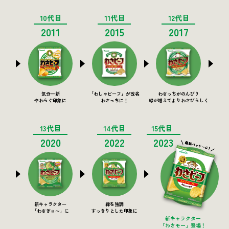
10代目
11代目
12代目
2011
2015
2017
気分一新
「わしゃビーフ」が改名
わさっちがのんびり
やわらぐ印象に
わさっちに！
緑が増えてよりわさびらしく
13代目
14代目
15代目
2020
2022
2023
新キャラクター
緑を強調
「わさぎゅ〜」に
すっきりとした印象に
新キャラクター
「わさモー」登場！