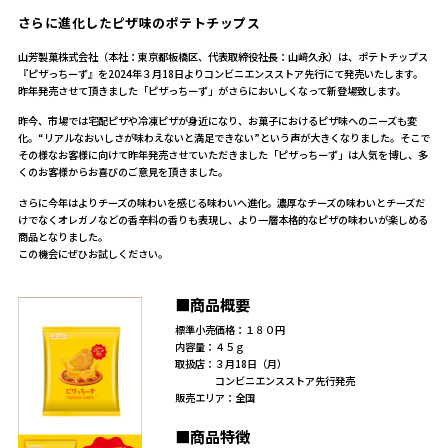
さらに進化したピザ味のポテトチップス
山芳製菓株式会社（本社：東京都板橋区、代表取締役社長：山﨑久永）は、ポテトチップス
『ピザっちーず』を2024年３月18日よりコンビニエンスストア先行にて発売いたします。
昨年発売させて頂きました「ピザっちーず」がさらにおいしくなって新登場致します。
昨今、市場では宅配ピザや冷凍ピザが身近になり、お菓子におけるピザ味へのニーズも変
化。“リアルなおいしさが味わえないと満足できない”という声が大きくなりました。そこで
その様なお客様に向けて昨年発売させていただきました「ピザっちーず」は人気を博し、多
くのお客様からお喜びのご意見を頂きました。
さらに今年はよりチーズの味わいを感じる味わいへ進化。濃厚なチーズの味わいとチーズだ
けでなくオレガノなどの香辛料の香りも表現し、より一層本格的なピザの味わいが楽しめる
商品となりました。
この機会にぜひお試しください。
■商品概要
標準小売価格：１８０円
内容量：４５ｇ
取扱店：３月18日（月）
コンビニエンスストア先行発売
販売エリア：全国
■商品特徴