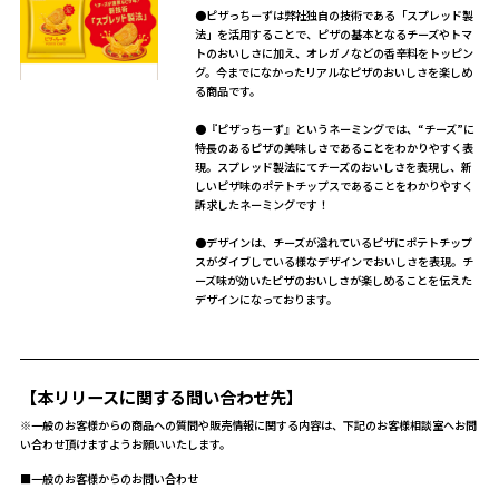
●ピザっちーずは弊社独自の技術である「スプレッド製
法」を活用することで、ピザの基本となるチーズやトマ
トのおいしさに加え、オレガノなどの香辛料をトッピン
グ。今までになかったリアルなピザのおいしさを楽しめ
る商品です。
●『ピザっちーず』というネーミングでは、“チーズ”に
特長のあるピザの美味しさであることをわかりやすく表
現。スプレッド製法にてチーズのおいしさを表現し、新
しいピザ味のポテトチップスであることをわかりやすく
訴求したネーミングです！
●デザインは、チーズが溢れているピザにポテトチップ
スがダイブしている様なデザインでおいしさを表現。チ
ーズ味が効いたピザのおいしさが楽しめることを伝えた
デザインになっております。
【本リリースに関する問い合わせ先】
※一般のお客様からの商品への質問や販売情報に関する内容は、下記のお客様相談室へお問
い合わせ頂けますようお願いいたします。
■一般のお客様からのお問い合わせ