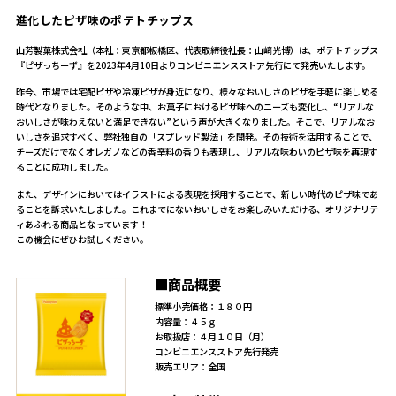
進化したピザ味のポテトチップス
山芳製菓株式会社（本社：東京都板橋区、代表取締役社長：山﨑光博）は、ポテトチップス
『ピザっちーず』を2023年4月10日よりコンビニエンスストア先行にて発売いたします。
昨今、市場では宅配ピザや冷凍ピザが身近になり、様々なおいしさのピザを手軽に楽しめる
時代となりました。そのような中、お菓子におけるピザ味へのニーズも変化し、“リアルな
おいしさが味わえないと満足できない”という声が大きくなりました。そこで、リアルなお
いしさを追求すべく、弊社独自の「スプレッド製法」を開発。その技術を活用することで、
チーズだけでなくオレガノなどの香辛料の香りも表現し、リアルな味わいのピザ味を再現す
ることに成功しました。
また、デザインにおいてはイラストによる表現を採用することで、新しい時代のピザ味であ
ることを訴求いたしました。これまでにないおいしさをお楽しみいただける、オリジナリテ
ィあふれる商品となっています！
この機会にぜひお試しください。
■商品概要
標準小売価格：１８０円
内容量：４５ｇ
お取扱店：４月１０日（月）
コンビニエンスストア先行発売
販売エリア：全国