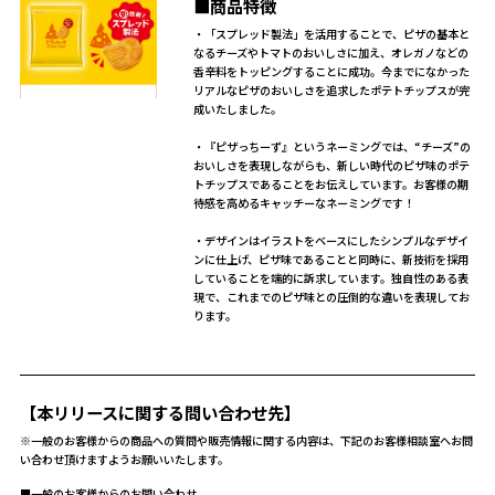
■商品特徴
・「スプレッド製法」を活用することで、ピザの基本と
なるチーズやトマトのおいしさに加え、オレガノなどの
香辛料をトッピングすることに成功。今までになかった
リアルなピザのおいしさを追求したポテトチップスが完
成いたしました。
・『ピザっちーず』というネーミングでは、“チーズ”の
おいしさを表現しながらも、新しい時代のピザ味のポテ
トチップスであることをお伝えしています。お客様の期
待感を高めるキャッチーなネーミングです！
・デザインはイラストをベースにしたシンプルなデザイ
ンに仕上げ、ピザ味であることと同時に、新技術を採用
していることを端的に訴求しています。独自性のある表
現で、これまでのピザ味との圧倒的な違いを表現してお
ります。
【本リリースに関する問い合わせ先】
※一般のお客様からの商品への質問や販売情報に関する内容は、下記のお客様相談室へお問
い合わせ頂けますようお願いいたします。
■一般のお客様からのお問い合わせ