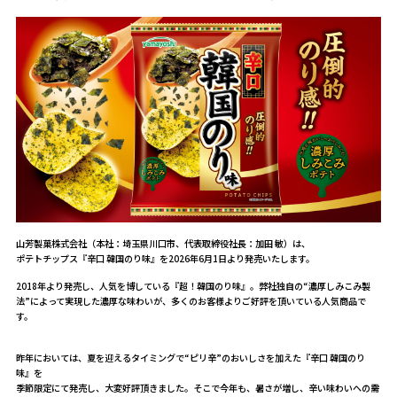
山芳製菓株式会社（本社：埼玉県川口市、代表取締役社長：加田 敏）は、
ポテトチップス『辛口 韓国のり味』を2026年6月1日より発売いたします。
2018年より発売し、人気を博している『超！韓国のり味』。弊社独自の“濃厚しみこみ製
法”によって実現した濃厚な味わいが、多くのお客様よりご好評を頂いている人気商品で
す。
昨年においては、夏を迎えるタイミングで“ピリ辛”のおいしさを加えた『辛口 韓国のり
味』を
季節限定にて発売し、大変好評頂きました。そこで今年も、暑さが増し、辛い味わいへの需