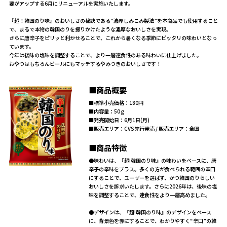
要がアップする6月にリニューアルを実施いたします。
『超！韓国のり味』のおいしさの秘訣である“濃厚しみこみ製法”を本商品でも使用すること
で、まるで本物の韓国のりを振りかけたような濃厚なおいしさを実現。
さらに唐辛子をピリッと利かせることで、これから暑くなる季節にピッタリの味わいとなっ
ています。
今年は後味の塩味を調整することで、より一層連食性のある味わいに仕上げました。
おやつはもちろんビールにもマッチするやみつきのおいしさです！
■商品概要
■標準小売価格：180円
■内容量：50ｇ
■発売開始日：6月1日(月)
■販売エリア：CVS先行発売 / 販売エリア：全国
■商品特徴
●味わいは、『超!韓国のり味』の味わいをベースに、唐
辛子の辛味をプラス。多くの方が食べられる範囲の辛口
にすることで、ユーザーを選ばず、かつ韓国のりらしい
おいしさを訴求いたします。さらに2026年は、後味の塩
味を調整することで、連食性をより一層高めました。
●デザインは、『超!韓国のり味』のデザインをベース
に、背景色を赤にすることで、わかりやすく“辛口”の韓